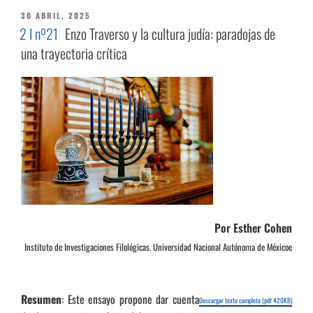
PUBLICADO
30 ABRIL, 2025
EL
2 I nº21
Enzo Traverso y la cultura judía: paradojas de
una trayectoria crítica
Por Esther Cohen
Instituto de Investigaciones Filológicas. Universidad Nacional Autónoma de Méxicoe
Resumen
: Este ensayo propone dar cuenta
Descargar texto completo (pdf 420KB)