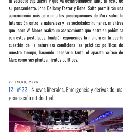
la sociedad capitalista y que va desarrollándose junto al resto de
su pensamiento. John Bellamy Foster y Kohei Saito permitirán una
aproximación más cercana a las preocupaciones de Marx sobre la
interacción entre la naturaleza y las sociedades humanas, mientras
que Jason W. Moore realiza un acercamiento que entra en polémica
con estos postulados. También exponemos la manera en la que la
cuestión de la naturaleza condiciona las prácticas políticas de
nuestro tiempo, haciendo necesario tanto el aparato crítico de
Marx como sus planteamientos políticos.
PUBLICADO
27 ENERO, 2026
EL
12 I nº22
Nuevos liberales. Emergencia y derivas de una
generación intelectual.