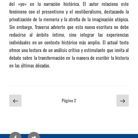
del «yo» en la narración histórica. El autor relaciona este
fenómeno con el presentismo y el neoliberalismo, destacando la
privatización de la memoria y la atrofia de la imaginación utópica.
Sin embargo, Traverso advierte que esta nueva escritura no debe
reducirse al ámbito íntimo, sino integrar las experiencias
individuales en un contexto histórico más amplio. El actual texto
ofrece una lectura de un análisis crítico y estimulante que invita al
debate sobre la transformación en la manera de escribir la historia
en las últimas décadas.
Paginación
Página
Sigui
Página
2
anterior
págin
de
entradas
Facebook
Twitter