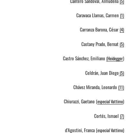
Cantero Sandoval, Almudena
(5)
Caravaca Llamas, Carmen
(1)
Carranza Barona, César
(4)
Castany Prado, Bernat
(5)
Castro Sánchez, Emiliano
)
(Heidegger
Celdrán, Juan Diego
(5)
Chávez Miranda, Leonardo
(11)
Chiurazzi, Gaetano (
)
especial Vattimo
Cortés, Ismael
(7)
d’Agostini, Franca (
)
especial Vattimo