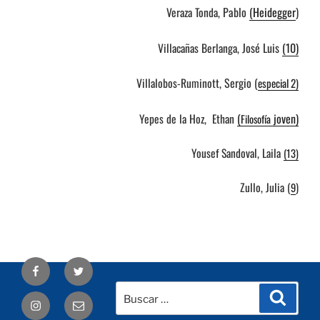
Veraza Tonda,
Pablo
(Heidegger
)
Villacañas Berlanga,
José Luis
(10)
Villalobos-Ruminott,
Sergio
(
especial 2)
Yepes de la Hoz, Ethan
(
joven)
Filosofía
Yousef Sandoval, Laila
(13)
Zullo, Julia (
)
9
Facebook
Twitter
Buscar
Busca
Correo
por:
electrónico