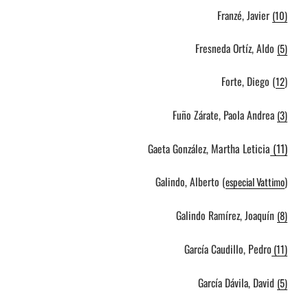
Franzé, Javier
(10)
Fresneda Ortíz, Aldo
(5)
Forte, Diego (
)
12
Fuño Zárate, Paola Andrea
(3)
Gaeta González,
Martha Leticia
(11)
Galindo, Alberto (
)
especial Vattimo
Galindo Ramírez, Joaquín
(8)
García Caudillo,
Pedro
(11)
García Dávila, David
(5)