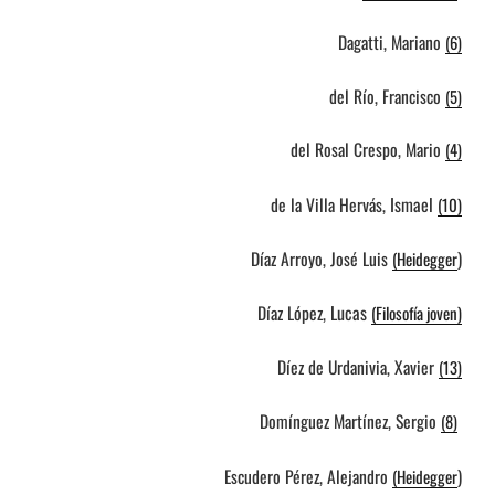
Dagatti, Mariano
(6)
del Río, Francisco
(5)
del Rosal Crespo, Mario
(4)
de la Villa Hervás,
Ismael
(10)
Díaz Arroyo, José Luis
)
(Heidegger
Díaz López,
Lucas
(Filosofía joven)
Díez de Urdanivia, Xavier
(13)
Domínguez Martínez, Sergio
(8)
Escudero Pérez, Alejandro
)
(Heidegger