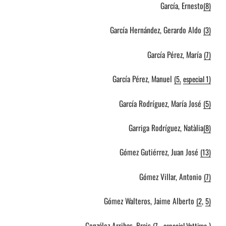
García, Ernesto
(8)
García Hernández, Gerardo Aldo
(3)
García Pérez, María
(7)
García Pérez, Manuel
(5,
especial 1)
García Rodríguez, María José
(5)
Garriga Rodríguez, Natàlia
(8)
Gómez Gutiérrez, Juan José
(13)
Gómez Villar, Antonio
(7)
Gómez Walteros, Jaime Alberto
,
(2
5)
González Arribas, Brais
)
(7,
especial Vattimo