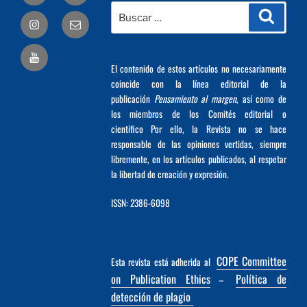
Buscar
Busca
Correo
por:
electrónico
El contenido de estos artículos no necesariamente
coincide con la línea editorial de la
publicación
Pensamiento al margen
, así como de
los miembros de los Comités editorial o
científico Por ello, la Revista no se hace
responsable de las opiniones vertidas, siempre
libremente, en los artículos publicados, al respetar
la libertad de creación y expresión.
ISSN: 2386-6098
COPE Committee
Esta revista está adherida al
on Publication Ethics
Política de
–
detección de plagio