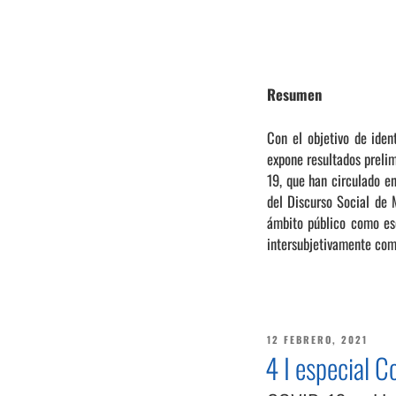
Resumen
Con el objetivo de iden
expone resultados prelim
19, que han circulado e
del Discurso Social de 
ámbito público como esc
intersubjetivamente com
PUBLICADO
12 FEBRERO, 2021
EL
4 I especial 