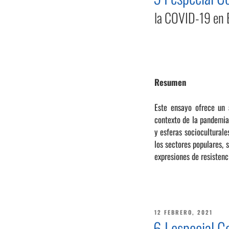
la COVID-19 en 
Resumen
Este ensayo ofrece un a
contexto de la pandemia 
y esferas socioculturales
los sectores populares, 
expresiones de resistenc
PUBLICADO
12 FEBRERO, 2021
EL
6 I especial 