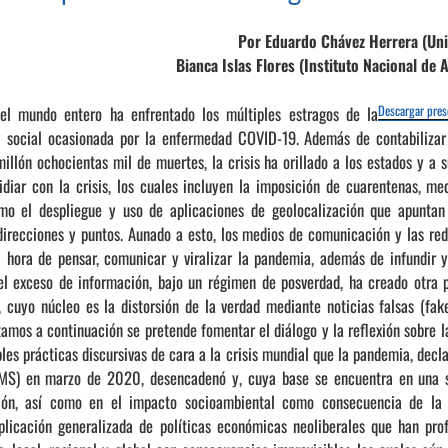
Por Eduardo Chávez Herrera (Uni
Bianca Islas Flores (Instituto Nacional de A
el mundo entero ha enfrentado los múltiples estragos de la
Descargar pres
 y social ocasionada por la enfermedad COVID-19. Además de contabiliza
llón ochocientas mil de muertes, la crisis ha orillado a los estados y a s
idiar con la crisis, los cuales incluyen la imposición de cuarentenas, me
omo el despliegue y uso de aplicaciones de geolocalización que apuntan 
direcciones y puntos. Aunado a esto, los medios de comunicación y las re
a hora de pensar, comunicar y viralizar la pandemia, además de infundir y
el exceso de información, bajo un régimen de posverdad, ha creado otra 
cuyo núcleo es la distorsión de la verdad mediante noticias falsas (fa
mos a continuación se pretende fomentar el diálogo y la reflexión sobre l
les prácticas discursivas de cara a la crisis mundial que la pandemia, decl
MS) en marzo de 2020, desencadenó y, cuya base se encuentra en una s
ción, así como en el impacto socioambiental como consecuencia de la 
aplicación generalizada de políticas económicas neoliberales que han pro