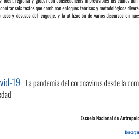
es: local, regional y global con consecuencias imprevisibles las cuales aún
ontrar seis textos que combinan enfoques teóricos y metodológicos diversos
s usos y desusos del lenguaje, y la utilización de varios discursos en nu
ovid-19
La pandemia del coronavirus desde la comp
iedad
Escuela Nacional de Antropolo
Descargar