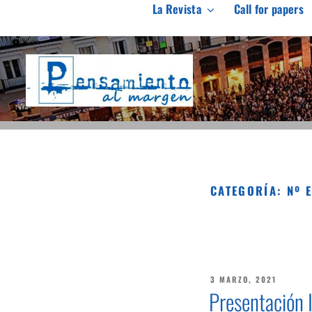
Saltar
La Revista
Call for papers
al
PENSAMIENTO AL M
contenido
Revista de investigación independiente y con especial int
CATEGORÍA:
Nº 
PUBLICADO
3 MARZO, 2021
EL
Presentación 