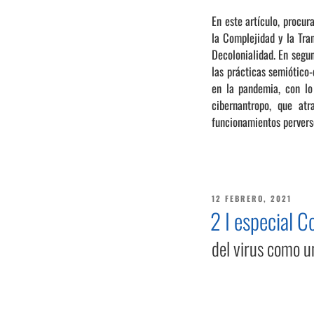
En este artículo, procu
la Complejidad y la Tra
Decolonialidad. En segun
las prácticas semiótico-
en la pandemia, con lo 
cibernantropo, que atr
funcionamientos pervers
PUBLICADO
12 FEBRERO, 2021
EL
2 I especial 
del virus como u