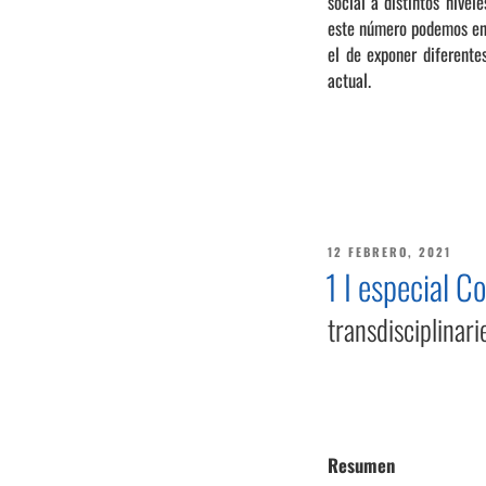
social a distintos nivel
este número podemos enc
el de exponer diferente
actual.
PUBLICADO
12 FEBRERO, 2021
EL
1 I especial C
transdisciplinar
Resumen