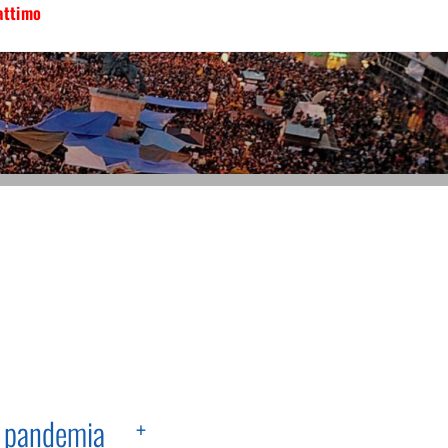
attimo
a pandemia
+