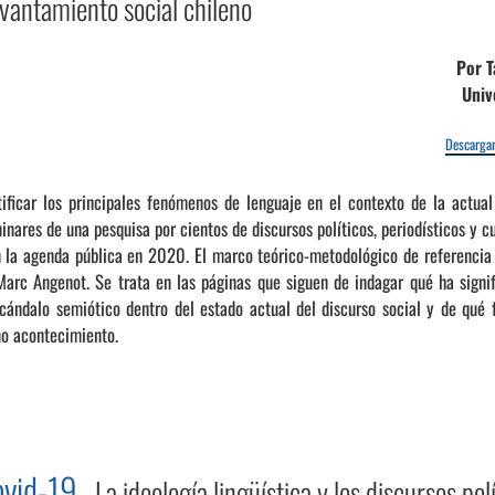
vantamiento social chileno
Por T
Univ
Descargar
tificar los principales fenómenos de lenguaje en el contexto de la actual
inares de una pesquisa por cientos de discursos políticos, periodísticos y c
n la agenda pública en 2020. El marco teórico-metodológico de referencia e
Marc Angenot. Se trata en las páginas que siguen de indagar qué ha signi
ándalo semiótico dentro del estado actual del discurso social y de qué 
o acontecimiento.
Covid-19
La ideología lingüística y los discursos pol