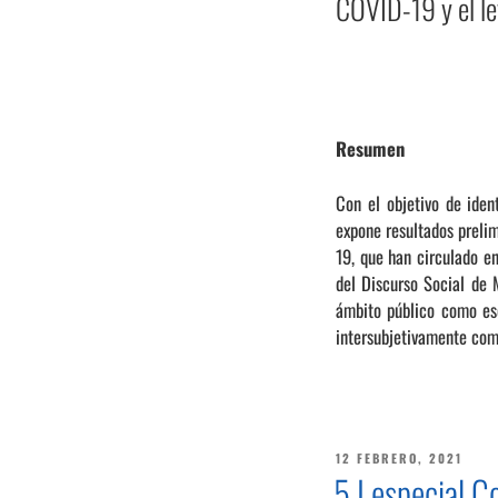
COVID-19 y el le
Resumen
Con el objetivo de iden
expone resultados prelim
19, que han circulado e
del Discurso Social de 
ámbito público como esc
intersubjetivamente com
PUBLICADO
12 FEBRERO, 2021
EL
5 I especial 