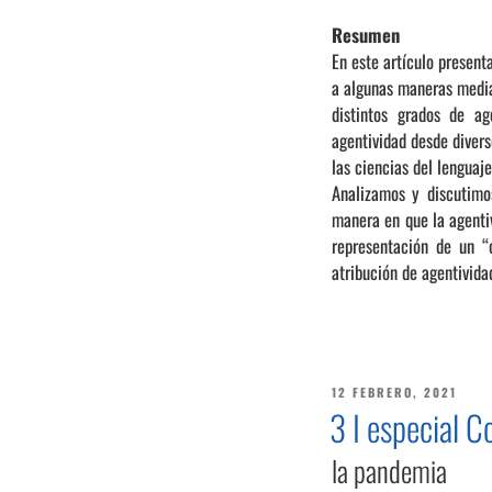
Resumen
En este artículo presen
a algunas maneras media
distintos grados de a
agentividad desde divers
las ciencias del lenguaje
Analizamos y discutimos
manera en que la agentiv
representación de un “
atribución de agentividad
PUBLICADO
12 FEBRERO, 2021
EL
3 I especial 
la pandemia