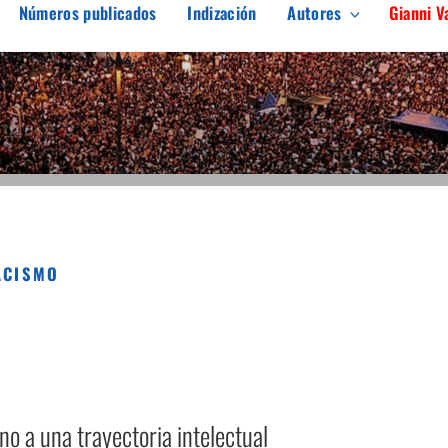
Números publicados
Indización
Autores
Gianni V
ARGEN
erés en el pensamiento crítico
ACISMO
no a una trayectoria intelectual