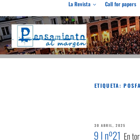
Saltar
La Revista
Call for papers
al
PENSAMIENTO AL M
contenido
Revista de investigación independiente y con especial int
ETIQUETA:
POSF
PUBLICADO
30 ABRIL, 2025
EL
9 I nº21
En tor