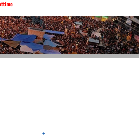
attimo
+