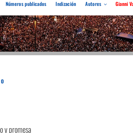
Números publicados
Indización
Autores
Gianni V
ARGEN
erés en el pensamiento crítico
RO
o y promesa