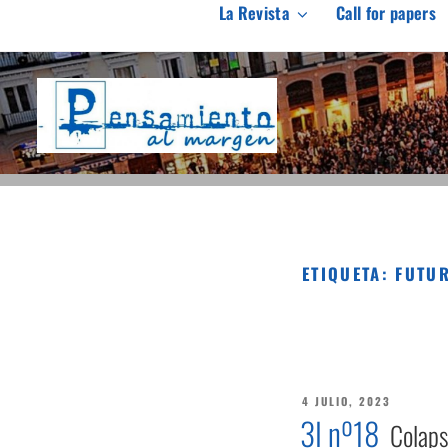
Saltar
La Revista
Call for papers
al
PENSAMIENTO AL M
contenido
Revista de investigación independiente y con especial int
ETIQUETA:
FUTU
PUBLICADO
4 JULIO, 2023
EL
3I nº18
Colaps