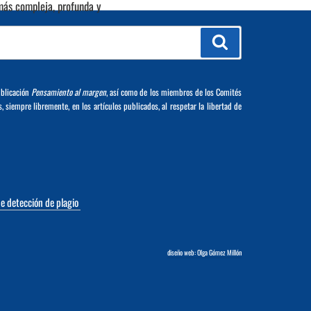
más compleja, profunda y
Buscar
ublicación
Pensamiento al margen
, así como de los miembros de los Comités
s, siempre libremente, en los artículos publicados, al respetar la libertad de
de detección de plagio
diseño web: Olga Gómez Millón