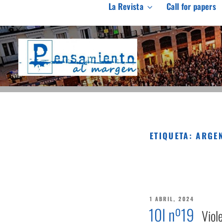
Saltar
La Revista
Call for papers
al
PENSAMIENTO AL M
contenido
Revista de investigación independiente y con especial int
ETIQUETA:
ARGE
PUBLICADO
1 ABRIL, 2024
EL
10I nº19
Viole