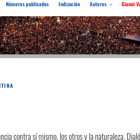
Números publicados
Indización
Autores
Gianni V
ARGEN
erés en el pensamiento crítico
NTINA
ncia contra sí mismo, los otros y la naturaleza. Dialé