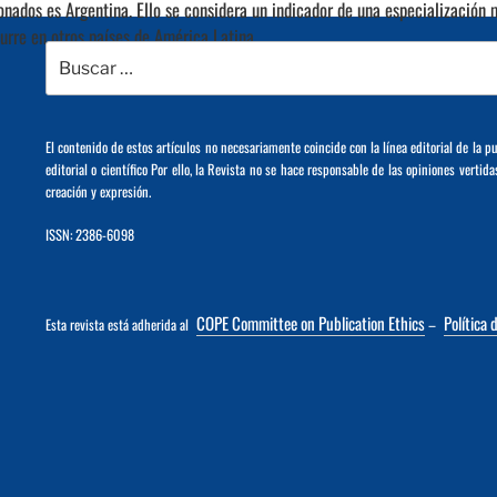
nados es Argentina. Ello se considera un indicador de una especialización 
curre en otros países de América Latina.
Buscar
por:
El contenido de estos artículos no necesariamente coincide con la línea editorial de la p
editorial o científico Por ello, la Revista no se hace responsable de las opiniones vertida
creación y expresión.
ISSN: 2386-6098
COPE Committee on Publication Ethics
Política 
Esta revista está adherida al
–