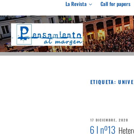
Saltar
La Revista
Call for papers
al
PENSAMIENTO AL M
contenido
Revista de investigación independiente y con especial int
ETIQUETA:
UNIV
PUBLICADO
17 DICIEMBRE, 2020
EL
6 I nº13
Heter