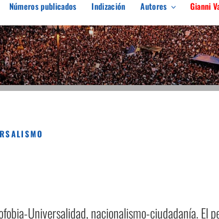
Números publicados
Indización
Autores
Gianni V
ARGEN
erés en el pensamiento crítico
ERSALISMO
ofobia-Universalidad, nacionalismo-ciudadanía. El 