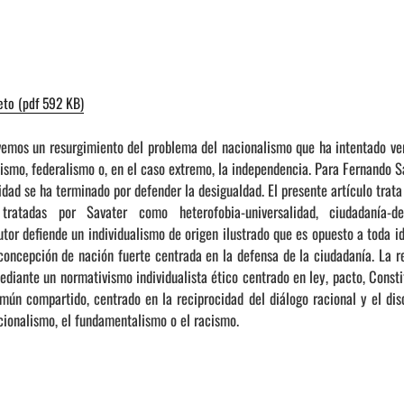
eto (pdf 592 KB)
mos un resurgimiento del problema del nacionalismo que ha intentado ver
lismo, federalismo o, en el caso extremo, la independencia. Para Fernando S
sidad se ha terminado por defender la desigualdad. El presente artículo trat
tratadas por Savater como heterofobia-universalidad, ciudadanía-de
utor defiende un individualismo de origen ilustrado que es opuesto a toda i
concepción de nación fuerte centrada en la defensa de la ciudadanía. La r
diante un normativismo individualista ético centrado en ley, pacto, Consti
ún compartido, centrado en la reciprocidad del diálogo racional y el disc
cionalismo, el fundamentalismo o el racismo.