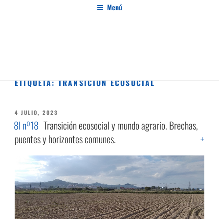
Saltar
Menú
al
contenido
PENSAMIENTO AL MARGEN
Revista de investigación independiente y con especial interés en el pensamiento crítico
ETIQUETA:
TRANSICIÓN ECOSOCIAL
PUBLICADO
4 JULIO, 2023
EL
8I nº18
Transición ecosocial y mundo agrario. Brechas,
puentes y horizontes comunes.
+