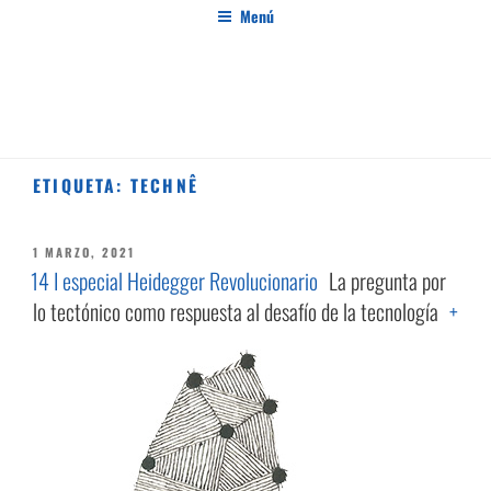
Saltar
Menú
al
contenido
PENSAMIENTO AL MARGEN
Revista de investigación independiente y con especial interés en el pensamiento crítico
ETIQUETA:
TECHNÊ
PUBLICADO
1 MARZO, 2021
EL
14 I especial Heidegger Revolucionario
La pregunta por
lo tectónico como respuesta al desafío de la tecnología
+