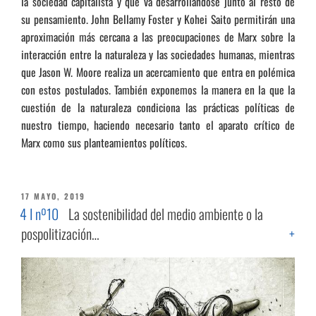
la sociedad capitalista y que va desarrollándose junto al resto de
su pensamiento. John Bellamy Foster y Kohei Saito permitirán una
aproximación más cercana a las preocupaciones de Marx sobre la
interacción entre la naturaleza y las sociedades humanas, mientras
que Jason W. Moore realiza un acercamiento que entra en polémica
con estos postulados. También exponemos la manera en la que la
cuestión de la naturaleza condiciona las prácticas políticas de
nuestro tiempo, haciendo necesario tanto el aparato crítico de
Marx como sus planteamientos políticos.
PUBLICADO
17 MAYO, 2019
EL
4 I nº10
La sostenibilidad del medio ambiente o la
pospolitización…
+