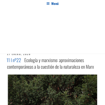
Saltar
Menú
al
contenido
PENSAMIENTO AL MARGEN
Revista de investigación independiente y con especial interés en el pensamiento crítico
ETIQUETA:
SOSTENIBILIDAD
PUBLICADO
27 ENERO, 2026
EL
11 I nº22
Ecología y marxismo: aproximaciones
contemporáneas a la cuestión de la naturaleza en Marx