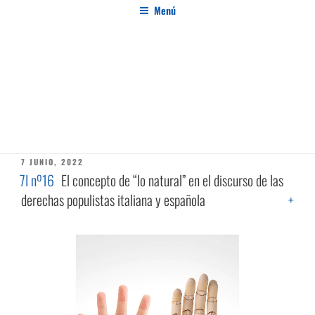
Saltar
Menú
al
contenido
PENSAMIENTO AL MARGEN
Revista de investigación independiente y con especial interés en el pensamiento crítico
ETIQUETA:
SEMIÓTICA
PUBLICADO
7 JUNIO, 2022
EL
7I nº16
El concepto de “lo natural” en el discurso de las
derechas populistas italiana y española
+