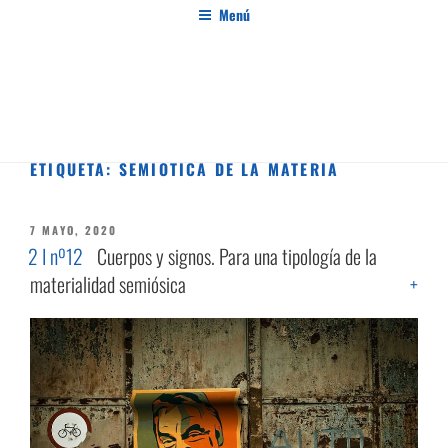
Saltar
Menú
al
contenido
PENSAMIENTO AL MARGEN
Revista de investigación independiente y con especial interés en el pensamiento crítico
ETIQUETA:
SEMIÓTICA DE LA MATERIA
PUBLICADO
7 MAYO, 2020
EL
2 I nº12
Cuerpos y signos. Para una tipología de la
materialidad semiósica
+