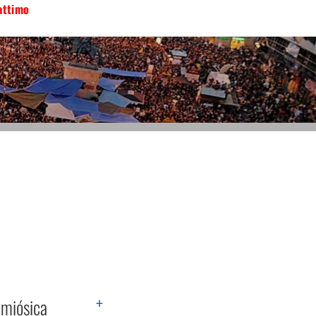
attimo
+
emiósica