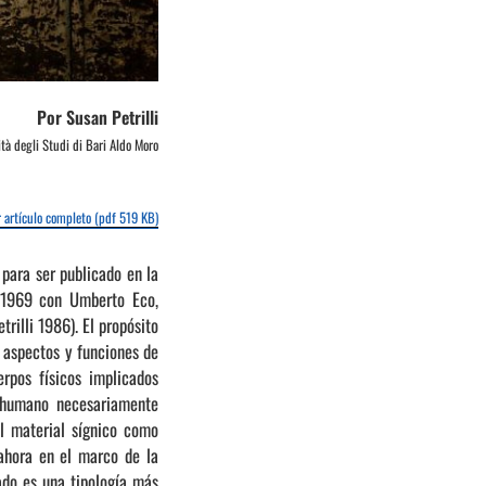
Por Susan Petrilli
tà degli Studi di Bari Aldo Moro
 artículo completo (pdf 519 KB)
 para ser publicado en la
n 1969 con Umberto Eco,
rilli 1986). El propósito
s, aspectos y funciones de
erpos físicos implicados
o humano necesariamente
el material sígnico como
 ahora en el marco de la
ado es una tipología más