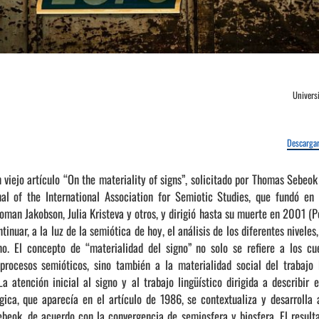
Universi
Descargar
n viejo artículo “On the materiality of signs”, solicitado por Thomas Sebeok
rnal of the International Association for Semiotic Studies, que fundó e
oman Jakobson, Julia Kristeva y otros, y dirigió hasta su muerte en 2001 (Pet
tinuar, a la luz de la semiótica de hoy, el análisis de los diferentes nivele
no. El concepto de “materialidad del signo” no solo se refiere a los cu
procesos semióticos, sino también a la materialidad social del trabaj
a atención inicial al signo y al trabajo lingüístico dirigida a describir 
ógica, que aparecía en el artículo de 1986, se contextualiza y desarrolla
ebeok, de acuerdo con la convergencia de semiosfera y biosfera. El result