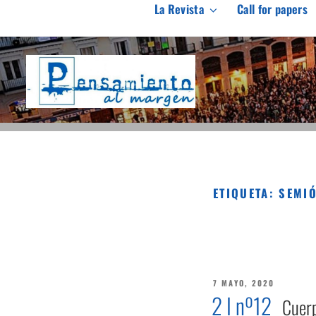
Saltar
La Revista
Call for papers
al
PENSAMIENTO AL M
contenido
Revista de investigación independiente y con especial int
ETIQUETA:
SEMIÓ
PUBLICADO
7 MAYO, 2020
EL
2 I nº12
Cuerpo