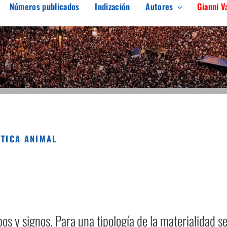
Números publicados
Indización
Autores
Gianni V
ARGEN
erés en el pensamiento crítico
TICA ANIMAL
s y signos. Para una tipología de la materialidad s