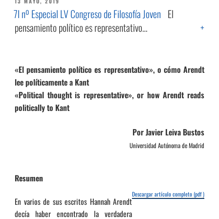
PUBLICADO
13 MAYO, 2019
EL
7I nº Especial LV Congreso de Filosofía Joven
El
pensamiento político es representativo…
+
«El pensamiento político es representativo», o cómo Arendt
lee políticamente a Kant
«Political thought is representative», or how Arendt reads
politically to Kant
Por Javier Leiva Bustos
Universidad Autónoma de Madrid
Resumen
Descargar artículo completo (pdf )
En varios de sus escritos Hannah Arendt
decía haber encontrado la verdadera