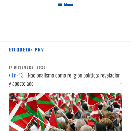
Saltar
Menú
al
contenido
PENSAMIENTO AL MARGEN
Revista de investigación independiente y con especial interés en el pensamiento crítico
ETIQUETA:
PNV
PUBLICADO
17 DICIEMBRE, 2020
EL
7 I nº13
Nacionalismo como religión política: revelación
y apostolado
+