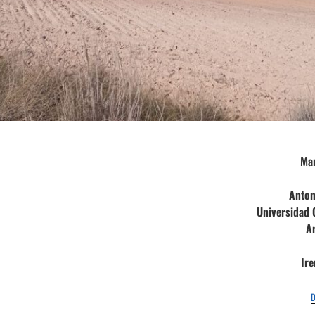
Mar
Anton
Universidad
A
Ire
D