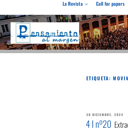
Saltar
La Revista
Call for papers
al
PENSAMIENTO AL M
contenido
Revista de investigación independiente y con especial int
ETIQUETA:
MOVIM
PUBLICADO
30 DICIEMBRE, 2024
EL
4 I nº20
Extra