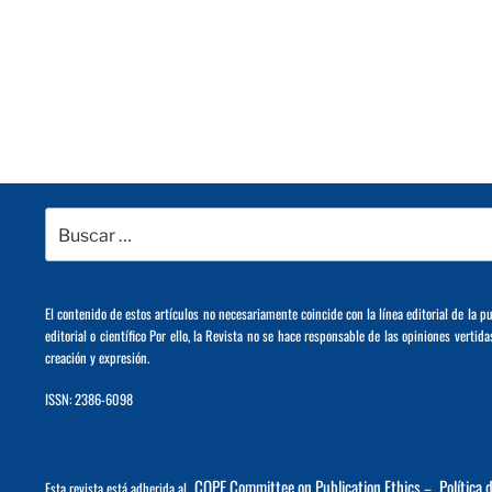
Buscar
por:
El contenido de estos artículos no necesariamente coincide con la línea editorial de la p
editorial o científico Por ello, la Revista no se hace responsable de las opiniones vertida
creación y expresión.
ISSN: 2386-6098
COPE Committee on Publication Ethics
Política 
Esta revista está adherida al
–