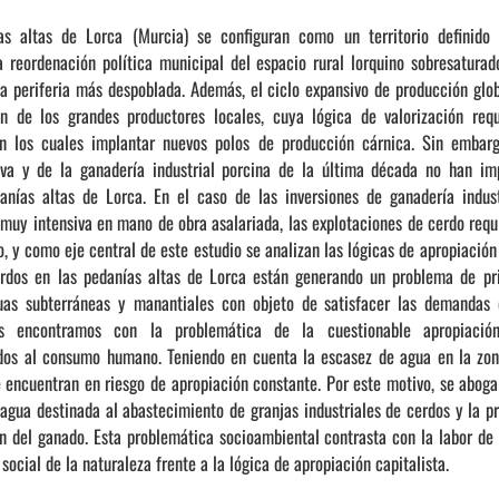
as altas de Lorca (Murcia) se configuran como un territorio definido
la reordenación política municipal del espacio rural lorquino sobresatura
la periferia más despoblada. Además, el ciclo expansivo de producción glo
ión de los grandes productores locales, cuya lógica de valorización req
 en los cuales implantar nuevos polos de producción cárnica. Sin embarg
siva y de la ganadería industrial porcina de la última década no han i
nías altas de Lorca. En el caso de las inversiones de ganadería indust
s muy intensiva en mano de obra asalariada, las explotaciones de cerdo re
o, y como eje central de este estudio se analizan las lógicas de apropiación
rdos en las pedanías altas de Lorca están generando un problema de pri
uas subterráneas y manantiales con objeto de satisfacer las demandas 
os encontramos con la problemática de la cuestionable apropiación
dos al consumo humano. Teniendo en cuenta la escasez de agua en la zon
 encuentran en riesgo de apropiación constante. Por este motivo, se aboga 
 agua destinada al abastecimiento de granjas industriales de cerdos y la 
ón del ganado. Esta problemática socioambiental contrasta con la labor de 
r social de la naturaleza frente a la lógica de apropiación capitalista.