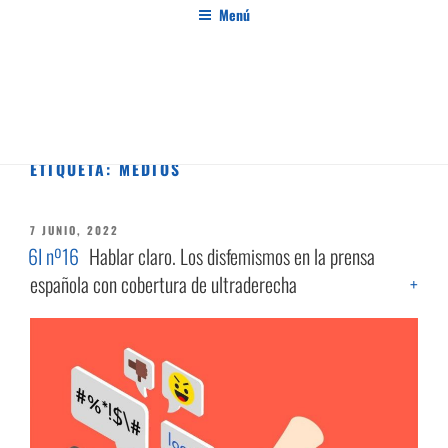
Saltar
Menú
al
contenido
PENSAMIENTO AL MARGEN
Revista de investigación independiente y con especial interés en el pensamiento crítico
ETIQUETA:
MEDIOS
PUBLICADO
7 JUNIO, 2022
EL
6I nº16
Hablar claro. Los disfemismos en la prensa
española con cobertura de ultraderecha
+