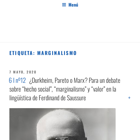
Saltar
Menú
al
contenido
PENSAMIENTO AL MARGEN
Revista de investigación independiente y con especial interés en el pensamiento crítico
ETIQUETA:
MARGINALISMO
PUBLICADO
7 MAYO, 2020
EL
6 I nº12
¿Durkheim, Pareto o Marx? Para un debate
sobre “hecho social”, “marginalismo” y “valor” en la
lingüística de Ferdinand de Saussure
+