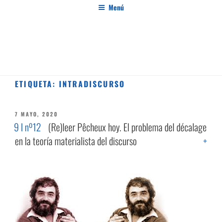
Saltar
Menú
al
contenido
PENSAMIENTO AL MARGEN
Revista de investigación independiente y con especial interés en el pensamiento crítico
ETIQUETA:
INTRADISCURSO
PUBLICADO
7 MAYO, 2020
EL
9 I nº12
(Re)leer Pêcheux hoy. El problema del décalage
en la teoría materialista del discurso
+