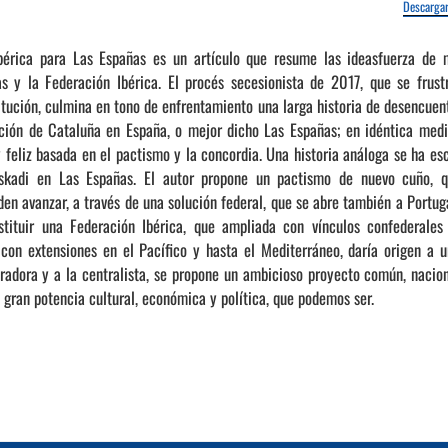
Descargar
bérica para Las Españas es un artículo que resume las ideasfuerza de m
 y la Federación Ibérica. El procés secesionista de 2017, que se frust
itución, culmina en tono de enfrentamiento una larga historia de desencuen
rción de Cataluña en España, o mejor dicho Las Españas; en idéntica medi
feliz basada en el pactismo y la concordia. Una historia análoga se ha esc
uskadi en Las Españas. El autor propone un pactismo de nuevo cuño, q
n avanzar, a través de una solución federal, que se abre también a Portuga
nstituir una Federación Ibérica, que ampliada con vínculos confederales
 con extensiones en el Pacífico y hasta el Mediterráneo, daría origen a u
aradora y a la centralista, se propone un ambicioso proyecto común, nacio
 gran potencia cultural, económica y política, que podemos ser.