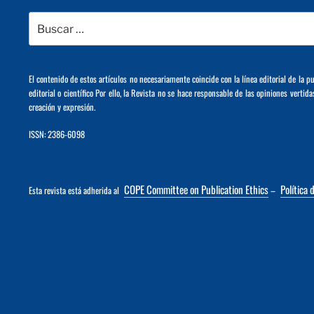
Buscar
por:
El contenido de estos artículos no necesariamente coincide con la línea editorial de la p
editorial o científico Por ello, la Revista no se hace responsable de las opiniones vertida
creación y expresión.
ISSN: 2386-6098
COPE Committee on Publication Ethics
Política 
Esta revista está adherida al
–