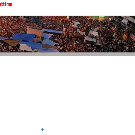
attimo
+