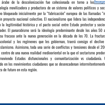
 árabe de la descolonización fue cohesionada en torno a los
Descargar
logía movilizadora y productora de un sistema de valores políticos y soci
o bloqueado inicialmente por la “fabricación” europea de las llamadas “m
in proyecto nacional colectivo. El nacionalismo que lidera las independen
 la legitimidad histórica y el pacto social entre Estado protector y socie
poder. El panarabismo será la ideología predominante desde los años 50 
á su fracaso ante la nueva generación en la década de los 70. La fractu
colonial y los regímenes que les gobiernan, traerá consigo el declive 
islamismo. Asimismo, toda una serie de conflictos y tensiones desde el 200
l centro de una nueva realidad mediooriental en la que el sectarismo predo
omoviendo Estados disfuncionales y comunitarización vs ciudadanía.
ado en los movimientos ciudadanos que se desencadenan intermitentemente
za de futuro en esta región.