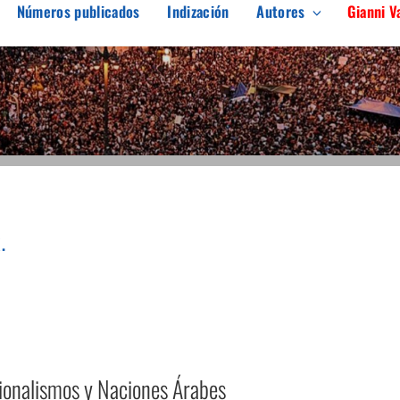
Números publicados
Indización
Autores
Gianni V
ARGEN
erés en el pensamiento crítico
.
onalismos y Naciones Árabes