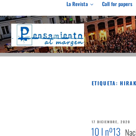
Saltar
La Revista
Call for papers
al
PENSAMIENTO AL M
contenido
Revista de investigación independiente y con especial int
ETIQUETA:
HIRAK
PUBLICADO
17 DICIEMBRE, 2020
EL
10 I nº13
Naci