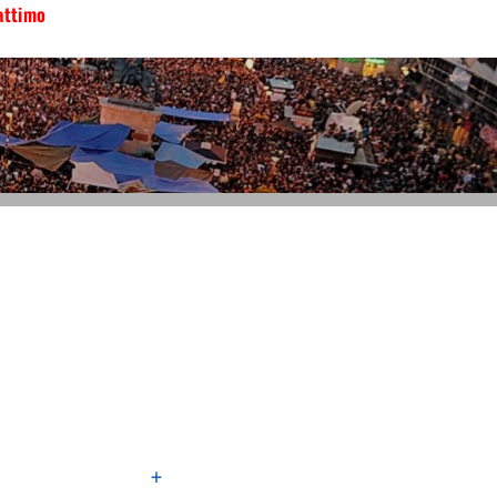
attimo
+