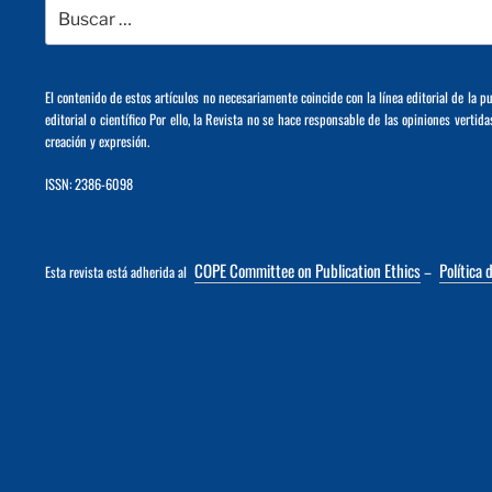
Buscar
por:
El contenido de estos artículos no necesariamente coincide con la línea editorial de la p
editorial o científico Por ello, la Revista no se hace responsable de las opiniones vertida
creación y expresión.
ISSN: 2386-6098
COPE Committee on Publication Ethics
Política 
Esta revista está adherida al
–