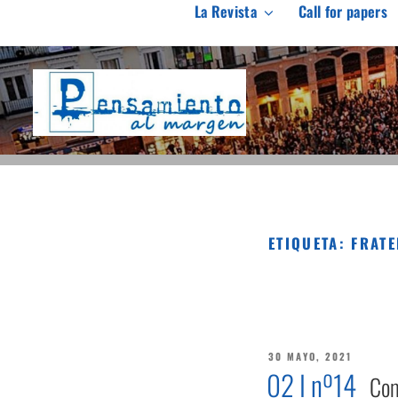
Saltar
La Revista
Call for papers
al
PENSAMIENTO AL M
contenido
Revista de investigación independiente y con especial int
ETIQUETA:
FRATE
PUBLICADO
30 MAYO, 2021
EL
02 I nº14
Com