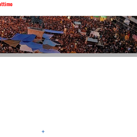
attimo
+