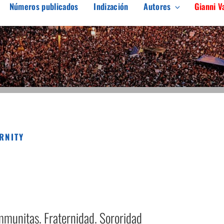
Números publicados
Indización
Autores
Gianni V
ARGEN
erés en el pensamiento crítico
RNITY
munitas. Fraternidad. Sororidad