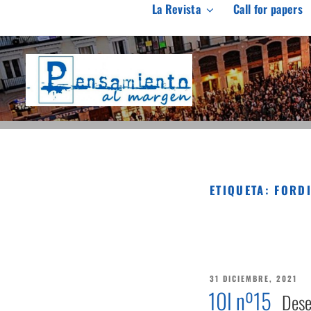
Saltar
La Revista
Call for papers
al
PENSAMIENTO AL M
contenido
Revista de investigación independiente y con especial int
ETIQUETA:
FORD
PUBLICADO
31 DICIEMBRE, 2021
EL
10I nº15
Deseo