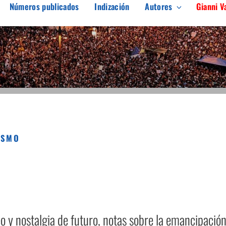
Números publicados
Indización
Autores
Gianni V
ARGEN
erés en el pensamiento crítico
ISMO
 y nostalgia de futuro, notas sobre la emancipació