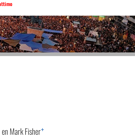
attimo
+
n en Mark Fisher