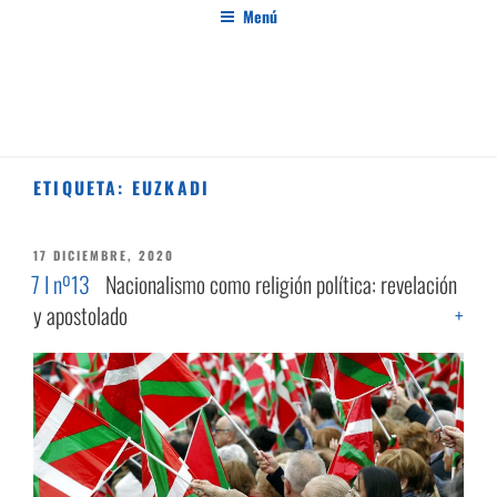
Saltar
Menú
al
contenido
PENSAMIENTO AL MARGEN
Revista de investigación independiente y con especial interés en el pensamiento crítico
ETIQUETA:
EUZKADI
PUBLICADO
17 DICIEMBRE, 2020
EL
7 I nº13
Nacionalismo como religión política: revelación
y apostolado
+