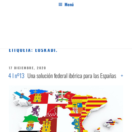
Saltar
Menú
al
contenido
PENSAMIENTO AL MARGEN
Revista de investigación independiente y con especial interés en el pensamiento crítico
ETIQUETA:
EUSKADI.
PUBLICADO
17 DICIEMBRE, 2020
EL
4 I nº13
Una solución federal ibérica para las Españas
+