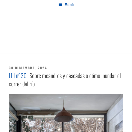
Saltar
Menú
al
contenido
PENSAMIENTO AL MARGEN
Revista de investigación independiente y con especial interés en el pensamiento crítico
ETIQUETA:
ENSAYO VISUAL
PUBLICADO
30 DICIEMBRE, 2024
EL
11 I nº20
Sobre meandros y cascadas o cómo inundar el
correr del río
+