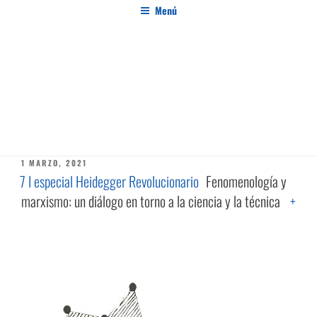
Saltar
Menú
al
contenido
PENSAMIENTO AL MARGEN
Revista de investigación independiente y con especial interés en el pensamiento crítico
ETIQUETA:
DOMINIO
PUBLICADO
1 MARZO, 2021
EL
7 I especial Heidegger Revolucionario
Fenomenología y
marxismo: un diálogo en torno a la ciencia y la técnica
+