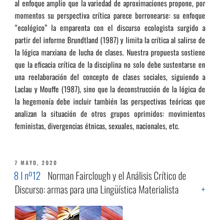
al enfoque amplio que la variedad de aproximaciones propone, por
momentos su perspectiva crítica parece borronearse: su enfoque
“ecológico” la emparenta con el discurso ecologista surgido a
partir del informe Brundtland (1987) y limita la crítica al salirse de
la lógica marxiana de lucha de clases. Nuestra propuesta sostiene
que la eficacia crítica de la disciplina no solo debe sustentarse en
una reelaboración del concepto de clases sociales, siguiendo a
Laclau y Mouffe (1987), sino que la deconstrucción de la lógica de
la hegemonía debe incluir también las perspectivas teóricas que
analizan la situación de otros grupos oprimidos: movimientos
feministas, divergencias étnicas, sexuales, nacionales, etc.
PUBLICADO
7 MAYO, 2020
EL
8 I nº12
Norman Fairclough y el Análisis Crítico de
Discurso: armas para una Lingüística Materialista
+