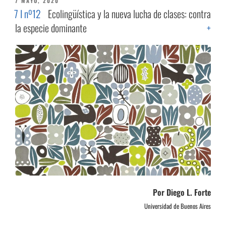
PUBLICADO
7 MAYO, 2020
EL
7 I nº12
Ecolingüística y la nueva lucha de clases: contra
la especie dominante
+
Por Diego L. Forte
Universidad de Buenos Aires