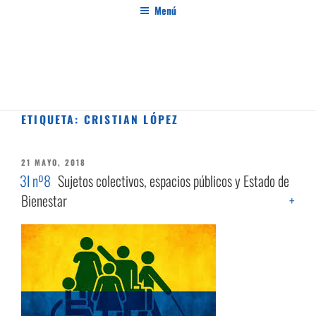
Saltar
Menú
al
contenido
PENSAMIENTO AL MARGEN
Revista de investigación independiente y con especial interés en el pensamiento crítico
ETIQUETA:
CRISTIAN LÓPEZ
PUBLICADO
21 MAYO, 2018
EL
3I nº8
Sujetos colectivos, espacios públicos y Estado de
Bienestar
+