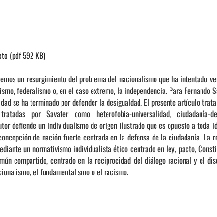
eto (pdf 592 KB)
mos un resurgimiento del problema del nacionalismo que ha intentado ver
lismo, federalismo o, en el caso extremo, la independencia. Para Fernando S
sidad se ha terminado por defender la desigualdad. El presente artículo trat
tratadas por Savater como heterofobia-universalidad, ciudadanía-de
utor defiende un individualismo de origen ilustrado que es opuesto a toda i
concepción de nación fuerte centrada en la defensa de la ciudadanía. La r
diante un normativismo individualista ético centrado en ley, pacto, Consti
ún compartido, centrado en la reciprocidad del diálogo racional y el disc
cionalismo, el fundamentalismo o el racismo.