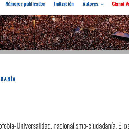
Números publicados
Indización
Autores
Gianni V
ARGEN
erés en el pensamiento crítico
ADANÍA
ofobia-Universalidad, nacionalismo-ciudadanía. El 