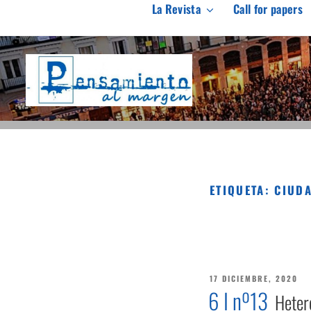
Saltar
La Revista
Call for papers
al
PENSAMIENTO AL M
contenido
Revista de investigación independiente y con especial int
ETIQUETA:
CIUD
PUBLICADO
17 DICIEMBRE, 2020
EL
6 I nº13
Heter