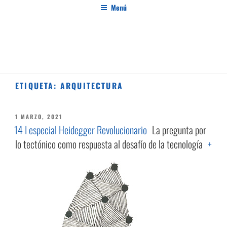
Saltar
Menú
al
contenido
PENSAMIENTO AL MARGEN
Revista de investigación independiente y con especial interés en el pensamiento crítico
ETIQUETA:
ARQUITECTURA
PUBLICADO
1 MARZO, 2021
EL
14 I especial Heidegger Revolucionario
La pregunta por
lo tectónico como respuesta al desafío de la tecnología
+