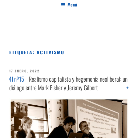
Saltar
Menú
al
contenido
PENSAMIENTO AL MARGEN
Revista de investigación independiente y con especial interés en el pensamiento crítico
ETIQUETA:
ACTIVISMO
PUBLICADO
17 ENERO, 2022
EL
4I nº15
Realismo capitalista y hegemonía neoliberal: un
diálogo entre Mark Fisher y Jeremy Gilbert
+