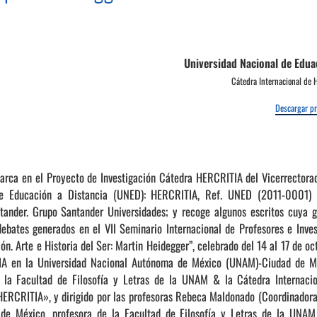
Universidad Nacional de Edua
Cátedra Internacional de 
Descargar p
arca en el Proyecto de Investigación Cátedra HERCRITIA del Vicerrectorad
de Educación a Distancia (UNED): HERCRITIA, Ref. UNED (2011-0001) Cá
tander. Grupo Santander Universidades; y recoge algunos escritos cuya g
 debates generados en el VII Seminario Internacional de Profesores e Inv
n. Arte e Historia del Ser: Martin Heidegger”, celebrado del 14 al 17 de o
A en la Universidad Nacional Autónoma de México (UNAM)-Ciudad de Mé
e la Facultad de Filosofía y Letras de la UNAM & la Cátedra Internacio
ERCRITIA», y dirigido por las profesoras Rebeca Maldonado (Coordinadora 
e México, profesora de la Facultad de Filosofía y Letras de la UNA