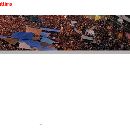
attimo
+