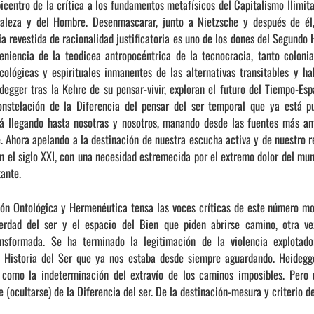
picentro de la crítica a los fundamentos metafísicos del Capitalismo Ilimit
raleza y del Hombre. Desenmascarar, junto a Nietzsche y después de é
a revestida de racionalidad justificatoria es uno de los dones del Segundo 
veniencia de la teodicea antropocéntrica de la tecnocracia, tanto coloni
cológicas y espirituales inmanentes de las alternativas transitables y h
egger tras la Kehre de su pensar-vivir, exploran el futuro del Tiempo-Espa
constelación de la Diferencia del pensar del ser temporal que ya está p
á llegando hasta nosotras y nosotros, manando desde las fuentes más an
 Ahora apelando a la destinación de nuestra escucha activa y de nuestro 
en el siglo XXI, con una necesidad estremecida por el extremo dolor del mu
tante.
́n Ontológica y Hermenéutica tensa las voces críticas de este número mo
verdad del ser y el espacio del Bien que piden abrirse camino, otra v
transformada. Se ha terminado la legitimación de la violencia explota
a Historia del Ser que ya nos estaba desde siempre aguardando. Heidegge
 como la indeterminación del extravío de los caminos imposibles. Pero u
(ocultarse) de la Diferencia del ser. De la destinación-mesura y criterio de