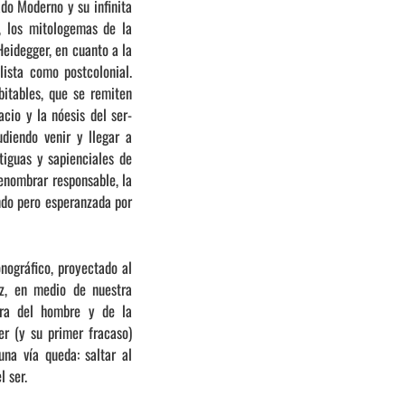
ado Moderno y su infinita
l, los mitologemas de la
Heidegger, en cuanto a la
alista como postcolonial.
abitables, que se remiten
cio y la nóesis del ser-
udiendo venir y llegar a
tiguas y sapienciales de
renombrar responsable, la
ndo pero esperanzada por
nográfico, proyectado al
ez, en medio de nuestra
dora del hombre y de la
r (y su primer fracaso)
na vía queda: saltar al
l ser.