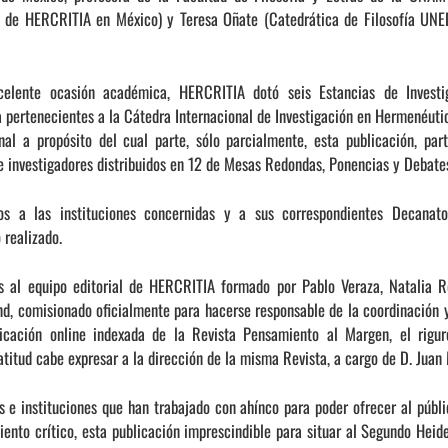
e de HERCRITIA en México) y Teresa Oñate (Catedrática de Filosofía UNE
lente ocasión académica, HERCRITIA dotó seis Estancias de Investi
a pertenecientes a la Cátedra Internacional de Investigación en Hermenéuti
nal a propósito del cual parte, sólo parcialmente, esta publicación, pa
e investigadores distribuidos en 12 de Mesas Redondas, Ponencias y Debate
os a las instituciones concernidas y a sus correspondientes Decanato
o realizado.
 al equipo editorial de HERCRITIA formado por Pablo Veraza, Natalia Rod
, comisionado oficialmente para hacerse responsable de la coordinación y
licación online indexada de la Revista Pensamiento al Margen, el rigu
atitud cabe expresar a la dirección de la misma Revista, a cargo de D. Jua
e instituciones que han trabajado con ahínco para poder ofrecer al públic
ento crítico, esta publicación imprescindible para situar al Segundo Heideg