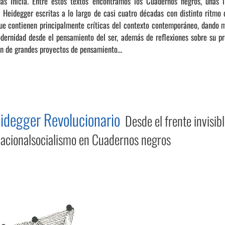
nas inicia. Entre estos textos encontramos los Cuadernos negros, unas l
e Heidegger escritas a lo largo de casi cuatro décadas con distinto ritmo 
e contienen principalmente críticas del contexto contemporáneo, dando 
dernidad desde el pensamiento del ser, además de reflexiones sobre su pro
ón de grandes proyectos de pensamiento…
eidegger Revolucionario
Desde el frente invisib
nacionalsocialismo en Cuadernos negros