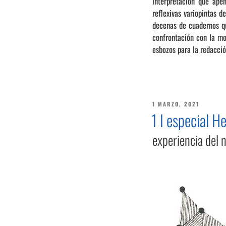
interpretación que ape
reflexivas variopintas d
decenas de cuadernos qu
confrontación con la mo
esbozos para la redacci
PUBLICADO
1 MARZO, 2021
EL
1 I especial H
experiencia del 