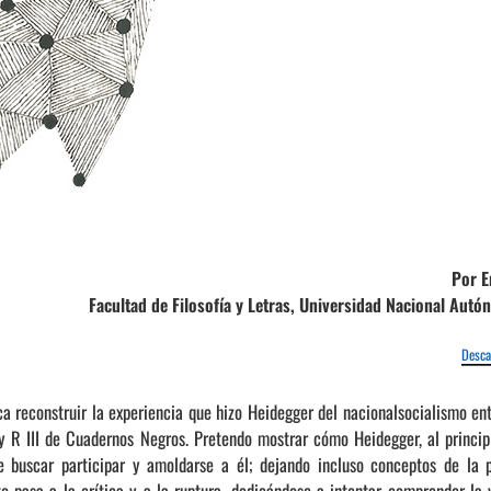
Por E
Facultad de Filosofía y Letras, Universidad Nacional Au
Desca
sca reconstruir la experiencia que hizo Heidegger del nacionalsocialismo en
 y R III de Cuadernos Negros. Pretendo mostrar cómo Heidegger, al princip
e buscar participar y amoldarse a él; dejando incluso conceptos de la 
 pasa a la crítica y a la ruptura, dedicándose a intentar comprender la