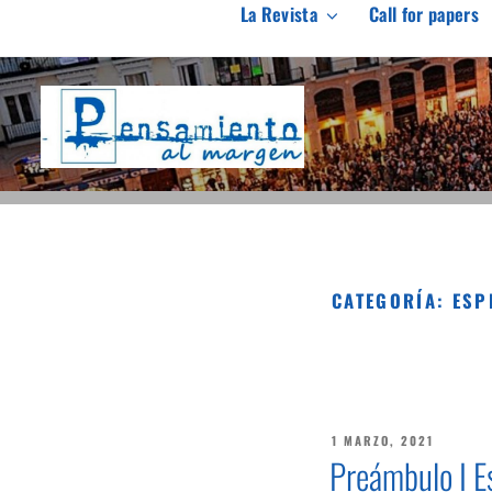
Saltar
La Revista
Call for papers
al
PENSAMIENTO AL M
contenido
Revista de investigación independiente y con especial int
CATEGORÍA:
ESP
PUBLICADO
1 MARZO, 2021
EL
Preámbulo I E