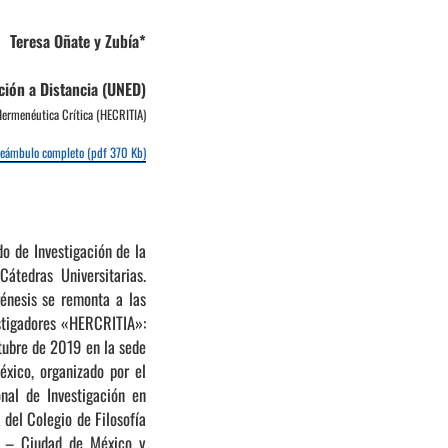
Teresa Oñate y Zubía*
ción a Distancia (UNED)
Hermenéutica Crítica (HECRITIA)
reámbulo completo (pdf 370 Kb)
o de Investigación de la
tedras Universitarias.
énesis se remonta a las
estigadores «HERCRITIA»:
ctubre de 2019 en la sede
xico, organizado por el
nal de Investigación en
del Colegio de Filosofía
M – Ciudad de México y