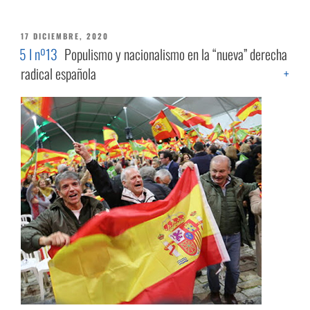
PUBLICADO
17 DICIEMBRE, 2020
EL
5 I nº13
Populismo y nacionalismo en la “nueva” derecha
radical española
+