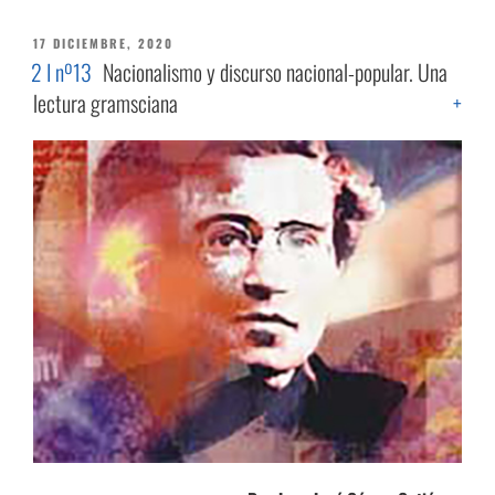
PUBLICADO
17 DICIEMBRE, 2020
EL
2 I nº13
Nacionalismo y discurso nacional-popular. Una
lectura gramsciana
+