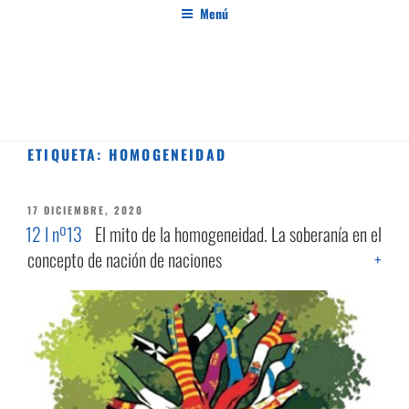
Saltar
Menú
al
contenido
PENSAMIENTO AL MARGEN
Revista de investigación independiente y con especial interés en el pensamiento crítico
ETIQUETA:
HOMOGENEIDAD
PUBLICADO
17 DICIEMBRE, 2020
EL
12 I nº13
El mito de la homogeneidad. La soberanía en el
concepto de nación de naciones
+